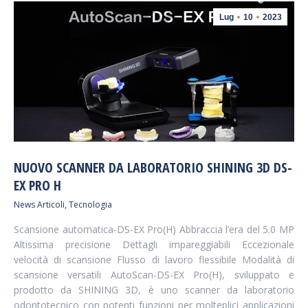
Lug
10
2023
NUOVO SCANNER DA LABORATORIO SHINING 3D DS-
EX PRO H
News Articoli
,
Tecnologia
Scansione automatica-DS-EX Pro(H) Abbraccia l’era del 5.0 MP
Altissima precisione Dettagli impareggiabili Eccezionale
velocità di scansione Flusso di lavoro flessibile Modalità di
scansione versatili AutoScan-DS-EX Pro(H), sviluppato e
prodotto da SHINING 3D, è uno scanner da laboratorio
odontotecnico con potenti funzioni per molteplici applicazioni