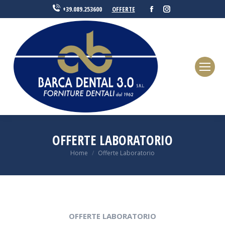
Facebook
Instagram
OFFERTE
+39.089.253600
OFFERTE LABORATORIO
You are here:
Home
Offerte Laboratorio
OFFERTE LABORATORIO