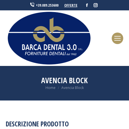
Facebook
Instagram
OFFERTE
+39.089.253600
AVENCIA BLOCK
You are here:
Home
Avencia Block
DESCRIZIONE PRODOTTO