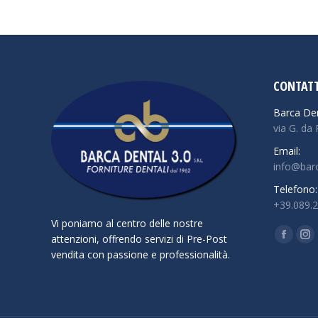
CONTATT
Barca Den
via G. da
Email:
info@barc
Telefono:
+39.089.
Vi poniamo al centro delle nostre
Find us o
attenzioni, offrendo servizi di Pre-Post
Facebo
In
vendita con passione e professionalità.