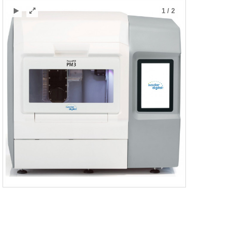
1
/
2