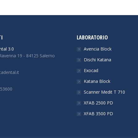
I
LABORATORIO
tal 3.0
Avencia Block
 Ravenna 19 - 84125 Salerno
Dischi Katana
Exocad
adental.it
Katana Block
253600
Scanner Medit T 710
n:
XFAB 2500 PD
ok
stagram
XFAB 3500 PD