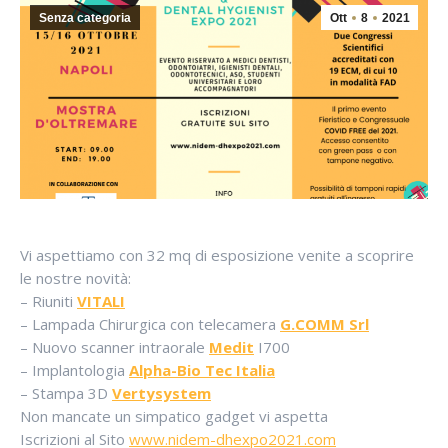
Senza categoria
Ott
8
2021
Vi aspettiamo con 32 mq di esposizione venite a scoprire
le nostre novità:
– Riuniti
VITALI
– Lampada Chirurgica con telecamera
G.COMM Srl
– Nuovo scanner intraorale
Medit
I700
– Implantologia
Alpha-Bio Tec Italia
– Stampa 3D
Vertysystem
Non mancate un simpatico gadget vi aspetta
Iscrizioni al Sito
www.nidem-dhexpo2021.com