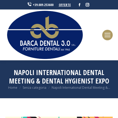
Facebook
Instagram
OFFERTE
+39.089.253600
NAPOLI INTERNATIONAL DENTAL
MEETING & DENTAL HYGIENIST EXPO
You are here:
Home
Senza categoria
Napoli International Dental Meeting &…