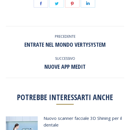
Condividi
Condividi
Condividi
Condividi
questo
questo
questo
questo
COMMENTO
PRECEDENTE
DI
ENTRATE NEL MONDO VERTYSYSTEM
Stile
dell'anteprima:
NAVIGAZIONE
SUCCESSIVO
NUOVE APP MEDIT
Numero
di
posts:
POTREBBE INTERESSARTI ANCHE
Nuovo scanner facciale 3D Shining per il
dentale